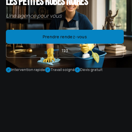
les petites robes noires
Une agence pour vous
Prendre rendez-vous
123
Intervention rapide
Travail soigné
Devis gratuit
✓
✓
✓